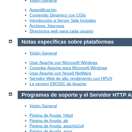
Visión General
Autentificación
Contenido Dinámico con CGIs
Introducción a Server Side Includes
Archivos .htaccess
Directorios web para cada usuario
Notas específicas sobre plataformas
Visión General
Usar Apache con Microsoft Windows
Compilar Apache para Microsoft Windows
Usar Apache con Novell NetWare
Servidor Web de alto rendimiento con HPUX
La versión EBCDIC de Apache
Programas de soporte y el Servidor HTTP 
Visión General
Página de Ayuda: httpd
Página de Ayuda: ab
Página de Ayuda: apache2ctl
Página de Ayuda: apxs