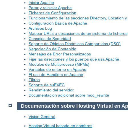
Iniciar Apache
Parar y reiniciar Apache
Ficheros de Configuración
Funcionamiento de las secciones Directory, Location y 
Configuración Básica de Apache
Archivos Log
Mapear URLs a ubicaciones de un sistema de ficheros
Consejos de Seguridad
Soporte de Objetos Dinámicos Compartidos (DSO)
Negociación de Contenido
Mensajes de Error Personalizados
Fijar las direcciones y los puertos que usa Apache
Módulos de Multiproceso (MPMs)
Variables de entorno en Apache
El uso de Handlers en Apache
Filtros
Soporte de suEXEC
Rendimiento del servidor
Documentación adicional sobre mod_rewrite
Documentación sobre Hosting Virtual en A
Visión General
Hosting Virtual basado en nombres