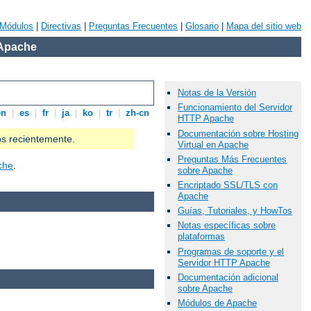
Módulos
|
Directivas
|
Preguntas Frecuentes
|
Glosario
|
Mapa del sitio web
 Apache
Notas de la Versión
Funcionamiento del Servidor
en
|
es
|
fr
|
ja
|
ko
|
tr
|
zh-cn
HTTP Apache
Documentación sobre Hosting
os recientemente.
Virtual en Apache
Preguntas Más Frecuentes
che
.
sobre Apache
Encriptado SSL/TLS con
Apache
Guías, Tutoriales, y HowTos
Notas específicas sobre
plataformas
Programas de soporte y el
Servidor HTTP Apache
Documentación adicional
sobre Apache
Módulos de Apache