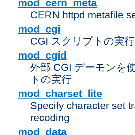
mod_cern_meta
CERN httpd metafile s
mod_cgi
CGI スクリプトの実行
mod_cgid
外部 CGI デーモンを使
トの実行
mod_charset_lite
Specify character set tr
recoding
mod_data