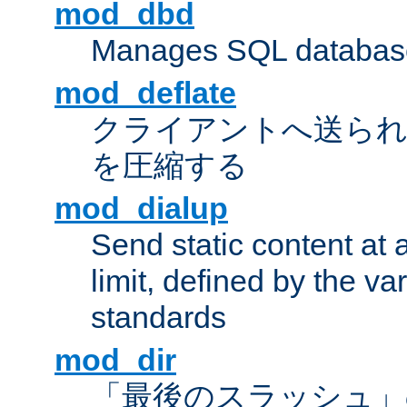
mod_dbd
Manages SQL database
mod_deflate
クライアントへ送ら
を圧縮する
mod_dialup
Send static content at 
limit, defined by the v
standards
mod_dir
「最後のスラッシュ」