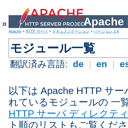
Apach
Apache
>
HTTP サーバ
>
ドキュメンテーション
>
バージョン 2.4
モジュール一覧
翻訳済み言語:
de
|
en
|
e
以下は Apache HTTP
れているモジュールの 一
HTTP サーバ ディレクテ
ト順のリストもご覧くださ