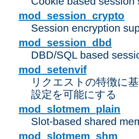
Cookie based session 
mod_session_crypto
Session encryption sup
mod_session_dbd
DBD/SQL based sessio
mod_setenvif
リクエストの特徴に基
設定を可能にする
mod_slotmem_plain
Slot-based shared mem
mod_slotmem_shm