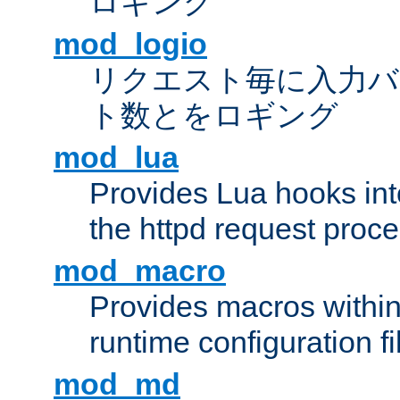
ロギング
mod_logio
リクエスト毎に入力バ
ト数とをロギング
mod_lua
Provides Lua hooks into
the httpd request proc
mod_macro
Provides macros withi
runtime configuration fi
mod_md