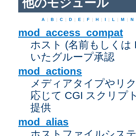
他のモジュール
A
|
B
|
C
|
D
|
E
|
F
|
H
|
I
|
L
|
M
|
N
mod_access_compat
ホスト (名前もしくは 
いたグループ承認
mod_actions
メディアタイプやリ
応じて CGI スクリ
提供
mod_alias
ホストファイルシス