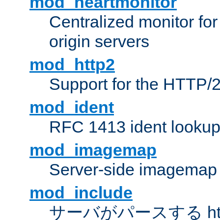
mod_heartmonitor
Centralized monitor fo
origin servers
mod_http2
Support for the HTTP/2
mod_ident
RFC 1413 ident looku
mod_imagemap
Server-side imagemap
mod_include
サーバがパースする ht