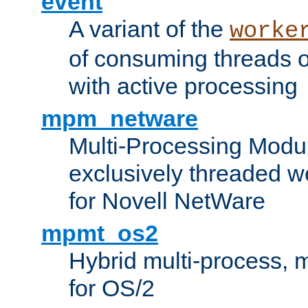
event
A variant of the
worke
of consuming threads o
with active processing
mpm_netware
Multi-Processing Modu
exclusively threaded w
for Novell NetWare
mpmt_os2
Hybrid multi-process,
for OS/2