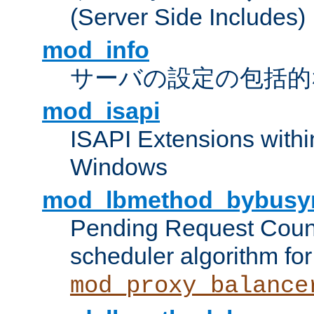
(Server Side Includes)
mod_info
サーバの設定の包括的
mod_isapi
ISAPI Extensions withi
Windows
mod_lbmethod_bybusy
Pending Request Count
scheduler algorithm for
mod_proxy_balance